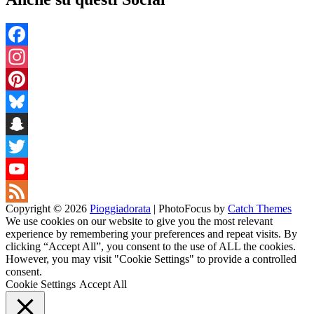
Facebook
Instagram
Pinterest
Bluesky
Snapchat
Twitter
YouTube
Copyright © 2026
Pioggiadorata
|
PhotoFocus by
Catch Themes
Channel
Feed
We use cookies on our website to give you the most relevant
experience by remembering your preferences and repeat visits. By
clicking “Accept All”, you consent to the use of ALL the cookies.
However, you may visit "Cookie Settings" to provide a controlled
consent.
Cookie Settings
Accept All