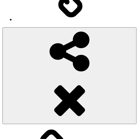
Social
Share
Pioggiadorata
Sexy