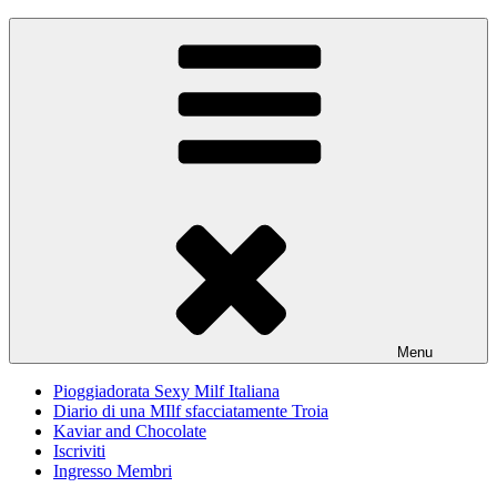
Skip
Pioggiadorata
Il Diario segreto di una Signora matura
to
content
Menu
Pioggiadorata Sexy Milf Italiana
Diario di una MIlf sfacciatamente Troia
Kaviar and Chocolate
Iscriviti
Ingresso Membri