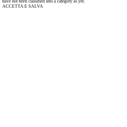
have not been classified into a category as yet.
ACCETTA E SALVA
Scroll
Up