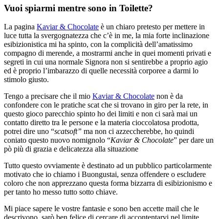
Vuoi spiarmi mentre sono in Toilette?
La pagina
Kaviar & Chocolate
è un chiaro pretesto per mettere in
luce tutta la svergognatezza che c’è in me, la mia forte inclinazione
esibizionistica mi ha spinto, con la complicità dell’amatissimo
compagno di merende, a mostrarmi anche in quei momenti privati e
segreti in cui una normale Signora non si sentirebbe a proprio agio
ed è proprio l’imbarazzo di quelle necessità corporee a darmi lo
stimolo giusto.
Tengo a precisare che il mio
Kaviar & Chocolate
non è da
confondere con le pratiche scat che si trovano in giro per la rete, in
questo gioco parecchio spinto ho dei limiti e non ci sarà mai un
contatto diretto tra le persone e la materia cioccolatosa prodotta,
potrei dire uno “
scatsoft”
ma non ci azzeccherebbe, ho quindi
coniato questo nuovo nomignolo “
Kaviar & Chocolate
” per dare un
pò più di grazia e delicatezza alla situazione
Tutto questo ovviamente è destinato ad un pubblico particolarmente
motivato che io chiamo i Buongustai, senza offendere o escludere
coloro che non apprezzano questa forma bizzarra di esibizionismo e
per tanto ho messo tutto sotto chiave.
Mi piace sapere le vostre fantasie e sono ben accette mail che le
descrivono, sarò ben felice di cercare di accontentarvi nel limite