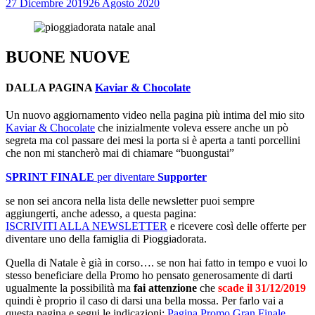
27 Dicembre 2019
26 Agosto 2020
BUONE NUOVE
DALLA PAGINA
Kaviar & Chocolate
Un nuovo aggiornamento video nella pagina più intima del mio sito
Kaviar & Chocolate
che inizialmente voleva essere anche un pò
segreta ma col passare dei mesi la porta si è aperta a tanti porcellini
che non mi stancherò mai di chiamare “buongustai”
SPRINT FINALE
per diventare
Supporter
se non sei ancora nella lista delle newsletter puoi sempre
aggiungerti, anche adesso, a questa pagina:
ISCRIVITI ALLA NEWSLETTER
e ricevere così delle offerte per
diventare uno della famiglia di Pioggiadorata.
Quella di Natale è già in corso…. se non hai fatto in tempo e vuoi lo
stesso beneficiare della Promo ho pensato generosamente di darti
ugualmente la possibilità ma
fai attenzione
che
scade il 31/12/2019
quindi è proprio il caso di darsi una bella mossa. Per farlo vai a
questa pagina e segui le indicazioni:
Pagina Promo Gran Finale