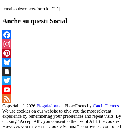
[email-subscribers-form id="1"]
Anche su questi Social
Facebook
Instagram
Pinterest
Bluesky
Snapchat
Twitter
YouTube
Copyright © 2026
Pioggiadorata
|
PhotoFocus by
Catch Themes
Channel
Feed
We use cookies on our website to give you the most relevant
experience by remembering your preferences and repeat visits. By
clicking “Accept All”, you consent to the use of ALL the cookies.
However, you may visit "Cookie Settings" to provide a controlled