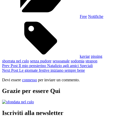
Free
Notifiche
Tags,
kaviar
pissing
sborrata nel culo
senza pudore
sessoanale
sodomia
strapon
Navigazione
Previous
Prev Post
Il mio pensierino Natalizio agli amici Speciali
Post
Next
Next Post
Le giornate festive iniziano sempre bene
articoli
Post
Devi essere
connesso
per inviare un commento.
Grazie per essere Qui
Iscriviti alla newsletter