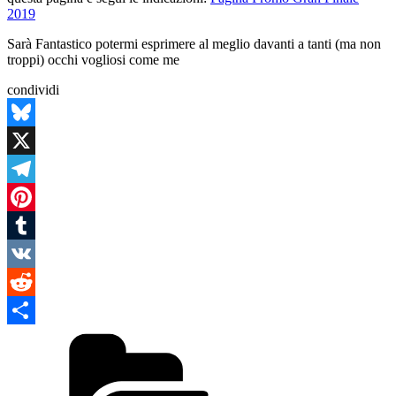
2019
Sarà Fantastico potermi esprimere al meglio davanti a tanti (ma non
troppi) occhi vogliosi come me
condividi
Bluesky
X
Telegram
Pinterest
Tumblr
VK
Reddit
Categories
Condividi