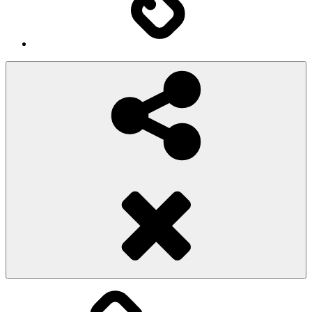
Social
Share
Pioggiadorata
Sexy