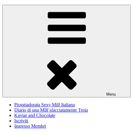
Skip
Pioggiadorata
Il Diario segreto di una Signora matura
to
content
Menu
Pioggiadorata Sexy Milf Italiana
Diario di una MIlf sfacciatamente Troia
Kaviar and Chocolate
Iscriviti
Ingresso Membri