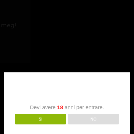
Verifica dell’età
Devi avere
18
anni per entrare.
SI
NO