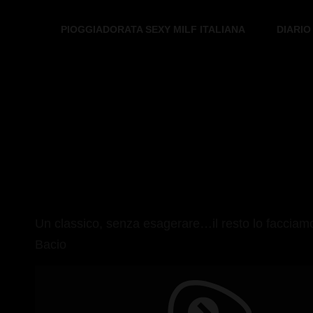
PIOGGIADORATA SEXY MILF ITALIANA
DIARIO
PIOGGIADORATA
Il Diario Segreto Di Una Signora Matura
Un classico, senza esagerare…il resto lo facciam
Bacio