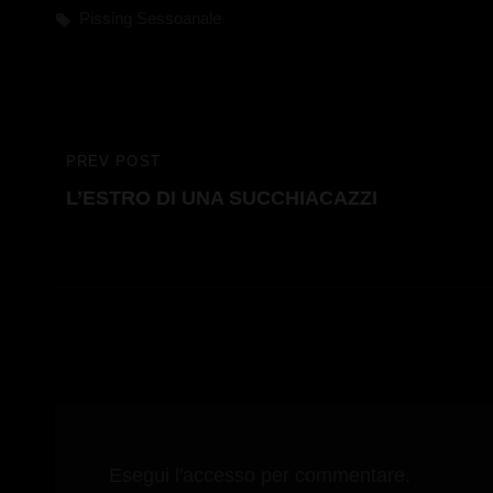
m
di
Tags,
Pissing
Sessoanale
Navigazione
PREV POST
PREVIOUS
articoli
L’ESTRO DI UNA SUCCHIACAZZI
POST
Esegui l'accesso per commentare.