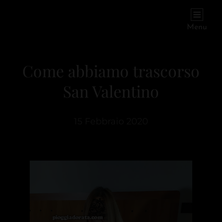
PIOGGIADORATA
Il Diario Segreto Di Una Signora Matura
Menu
Come abbiamo trascorso
San Valentino
15 Febbraio 2020