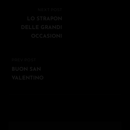
Navigazione
NEXT POST
NEXT
articoli
POST
LO STRAPON
DELLE GRANDI
OCCASIONI
PREV POST
PREVIOUS
POST
BUON SAN
VALENTINO