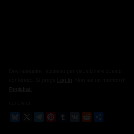
Devi eseguire l'accesso per visualizzare questo
contenuto. Si prega
Log In
. Non sei un membro?
Registrati
condividi
Bl
X
T
Pi
T
V
R
C
u
el
nt
u
K
e
o