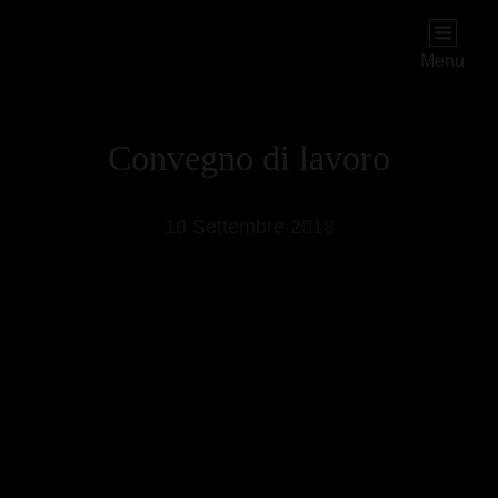
PIOGGIADORATA
Il Diario Segreto Di Una Signora Matura
Menu
Convegno di lavoro
18 Settembre 2018