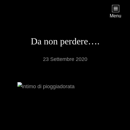
PIOGGIADORATA
Il Diario Segreto Di Una Signora Matura
Menu
Da non perdere….
23 Settembre 2020