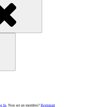
Search
g In
. Non sei un membro?
Registrati