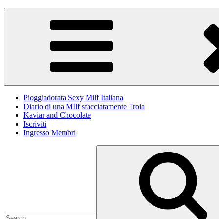
Skip
Pioggiadorata
Il Diario segreto di una Signora matura
to
content
Pioggiadorata Sexy Milf Italiana
Diario di una MIlf sfacciatamente Troia
Kaviar and Chocolate
Iscriviti
Ingresso Membri
Search
for: