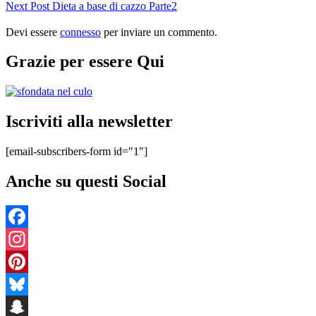
Post
Next
Next Post
Dieta a base di cazzo Parte2
articoli
Post
Devi essere
connesso
per inviare un commento.
Grazie per essere Qui
Iscriviti alla newsletter
[email-subscribers-form id="1"]
Anche su questi Social
Facebook
Instagram
Pinterest
Bluesky