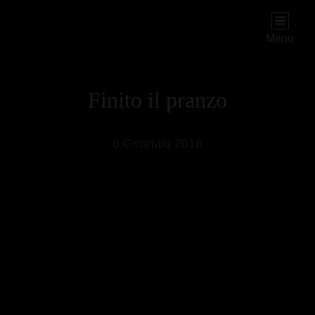
PIOGGIADORATA
Il Diario Segreto Di Una Signora Matura
Menu
Finito il pranzo
6 Gennaio 2018