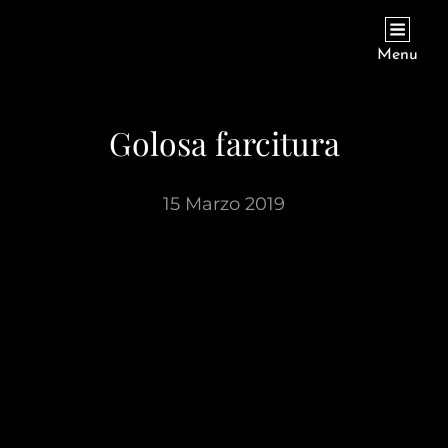
PIOGGIADORATA
Il Diario Segreto Di Una Signora Matura
Menu
Golosa farcitura
15 Marzo 2019