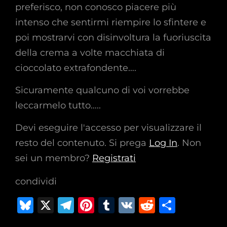
preferisco, non conosco piacere più
intenso che sentirmi riempire lo sfintere e
poi mostrarvi con disinvoltura la fuoriuscita
della crema a volte macchiata di
cioccolato extrafondente….
Sicuramente qualcuno di voi vorrebbe
leccarmelo tutto…..
Devi eseguire l'accesso per visualizzare il
resto del contenuto. Si prega
Log In
. Non
sei un membro?
Registrati
condividi
B
X
T
Pi
T
V
R
C
lu
el
n
u
K
e
o