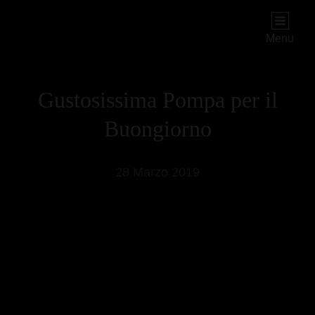
PIOGGIADORATA
Il Diario Segreto Di Una Signora Matura
Menu
Gustosissima Pompa per il
Buongiorno
28 Marzo 2019