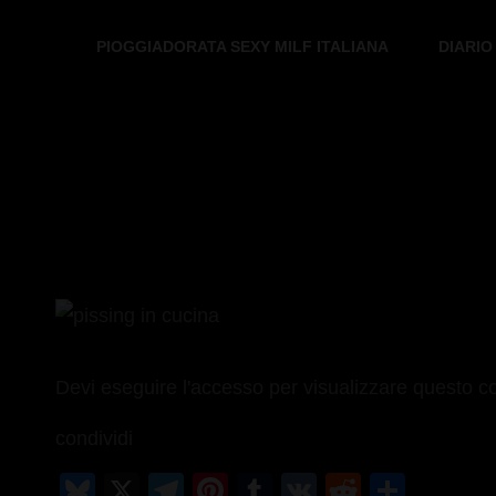
PIOGGIADORATA SEXY MILF ITALIANA
DIARIO
PIOGGIADORATA
Il Diario Segreto Di Una Signora Matura
Devi eseguire l'accesso per visualizzare questo c
condividi
Bl
X
T
Pi
T
V
R
C