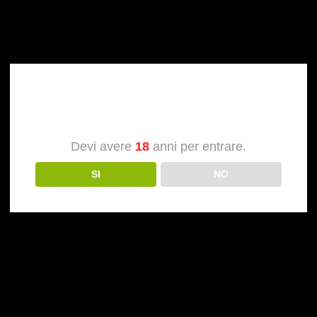
Verifica dell’età
Devi avere
18
anni per entrare.
SI
NO
NEXT
POST