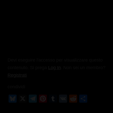
Devi eseguire l'accesso per visualizzare questo
contenuto. Si prega
Log In
. Non sei un membro?
Registrati
condividi
Bl
X
T
Pi
T
V
R
C
u
el
nt
u
K
e
o