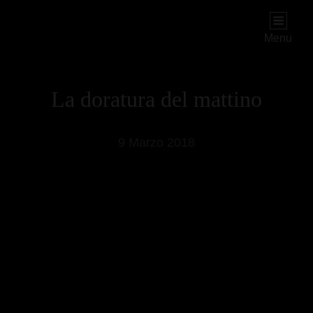
PIOGGIADORATA
Il Diario Segreto Di Una Signora Matura
Menu
La doratura del mattino
9 Marzo 2018