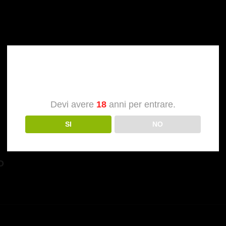
Verifica dell’età
Devi avere
18
anni per entrare.
SI
NO
NEXT
O
POST