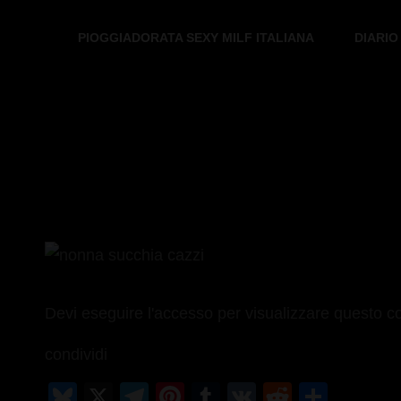
PIOGGIADORATA SEXY MILF ITALIANA
DIARIO
PIOGGIADORATA
Il Diario Segreto Di Una Signora Matura
Devi eseguire l'accesso per visualizzare questo c
condividi
Bl
X
T
Pi
T
V
R
C