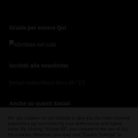
Grazie per essere Qui
Iscriviti alla newsletter
[email-subscribers-form id="1"]
Anche su questi Social
F
In
Pi
Bl
S
T
Y
F
We use cookies on our website to give you the most relevant
experience by remembering your preferences and repeat
a
st
nt
u
n
wi
o
e
visits. By clicking “Accept All”, you consent to the use of ALL
the cookies. However, you may visit "Cookie Settings" to