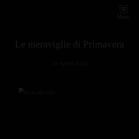
PIOGGIADORATA
Il Diario Segreto Di Una Signora Matura
Menu
Le meraviglie di Primavera
19 Aprile 2021