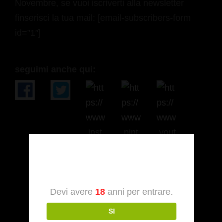
Novembre, se vuoi iscriverti alla newsletter
finserisci la tua mail: [email-subscribers-form
id=”1″]
seguimi anche qui:
Verifica dell’età
Devi avere
18
anni per entrare.
SI