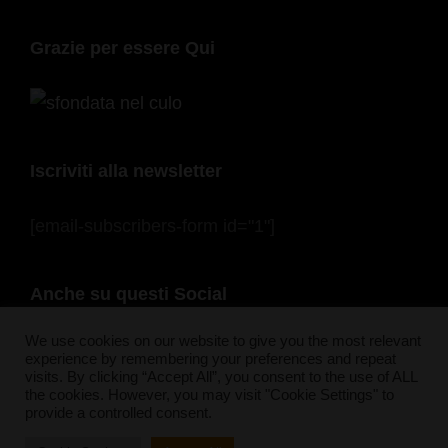
Grazie per essere Qui
Iscriviti alla newsletter
[email-subscribers-form id="1"]
Anche su questi Social
F
In
Pi
Bl
S
T
Y
F
We use cookies on our website to give you the most relevant
experience by remembering your preferences and repeat
a
st
nt
u
n
wi
o
e
visits. By clicking “Accept All”, you consent to the use of ALL
the cookies. However, you may visit "Cookie Settings" to
c
a
er
e
a
tt
u
e
provide a controlled consent.
e
gr
e
sk
p
er
T
d