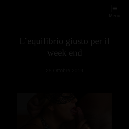
PIOGGIADORATA
Il Diario Segreto Di Una Signora Matura
Menu
L’equilibrio giusto per il
week end
25 Ottobre 2019