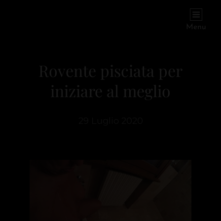
PIOGGIADORATA
Il Diario Segreto Di Una Signora Matura
Menu
Rovente pisciata per
iniziare al meglio
29 Luglio 2020