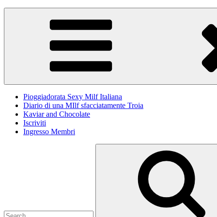
Skip
Pioggiadorata
Il Diario segreto di una Signora matura
to
content
Pioggiadorata Sexy Milf Italiana
Diario di una MIlf sfacciatamente Troia
Kaviar and Chocolate
Iscriviti
Ingresso Membri
Search
for: