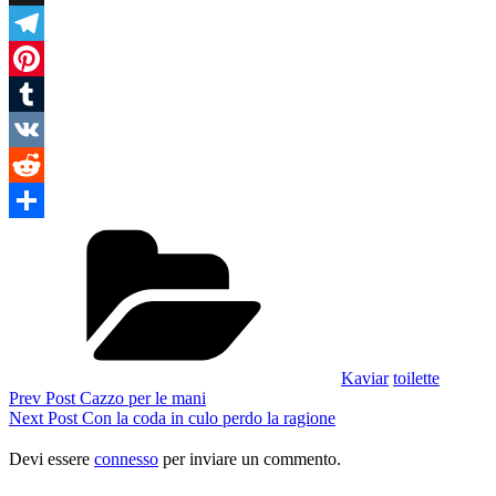
X
Telegram
Pinterest
Tumblr
VK
Reddit
Categories
Condividi
Kaviar
toilette
Navigazione
Previous
Prev Post
Cazzo per le mani
Post
Next
Next Post
Con la coda in culo perdo la ragione
articoli
Post
Devi essere
connesso
per inviare un commento.