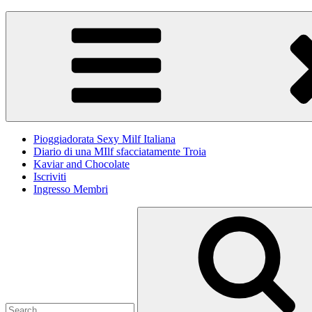
Skip
Pioggiadorata
Il Diario segreto di una Signora matura
to
content
Pioggiadorata Sexy Milf Italiana
Diario di una MIlf sfacciatamente Troia
Kaviar and Chocolate
Iscriviti
Ingresso Membri
Search
for: