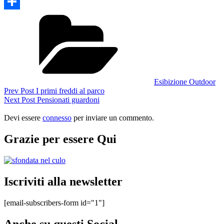
Reddit
Categories
Condividi
Esibizione Outdoor
Navigazione
Previous
Prev Post
I primi freddi al parco
Post
Next
Next Post
Pensionati guardoni
articoli
Post
Devi essere
connesso
per inviare un commento.
Grazie per essere Qui
Iscriviti alla newsletter
[email-subscribers-form id="1"]
Anche su questi Social