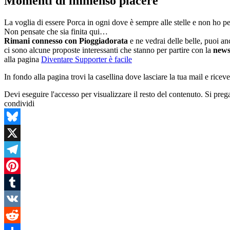
Momenti di immenso piacere
La voglia di essere Porca in ogni dove è sempre alle stelle e non ho 
Non pensate che sia finita qui…
Rimani connesso con Pioggiadorata
e ne vedrai delle belle, puoi a
ci sono alcune proposte interessanti che stanno per partire con la
news
alla pagina
Diventare Supporter è facile
In fondo alla pagina trovi la casellina dove lasciare la tua mail e ricev
Devi eseguire l'accesso per visualizzare il resto del contenuto. Si pre
condividi
Bluesky
X
Telegram
Pinterest
Tumblr
VK