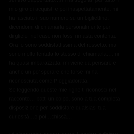
sentivo dappertutto…mi ha seguita per tutto il
mio giro di acquisti e poi inaspettatamente, mi
ha lasciato il suo numero su un bigliettino,
dicendomi di chiamarla personalmente per
dirglielo nel caso non fossi rimasta contenta.
Ora io sono soddisfattissima del rossetto, ma
sono molto tentata lo stesso di chiamarla….mi
ha quasi imbarazzata, mi viene da pensare e
anche un po’ sperare che forse mi ha
riconosciuta come Pioggiadorata.
Se leggendo queste mie righe ti riconosci nel
racconto… batti un colpo, sono a tua completa
disposizione per soddisfare qualsiasi tua
curiosità…e poi…chissà…