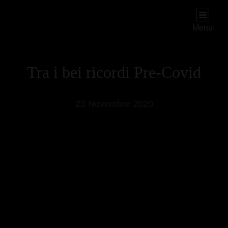
PIOGGIADORATA
Il Diario Segreto Di Una Signora Matura
Menu
Tra i bei ricordi Pre-Covid
23 Novembre 2020