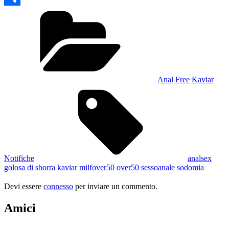
Categories
Condividi
Anal
Free
Kaviar
Tags,
Notifiche
analsex
golosa di sborra
kaviar
milfover50
over50
sessoanale
sodomia
Devi essere
connesso
per inviare un commento.
Amici