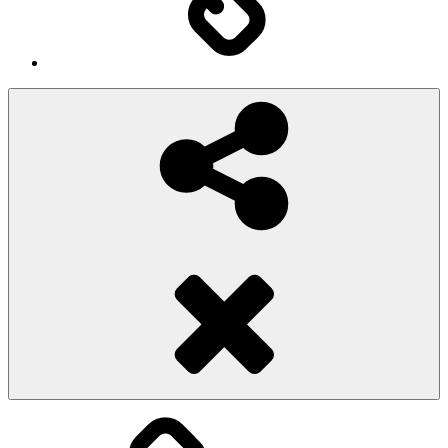
Social
Share
Pioggiadorata
Sexy