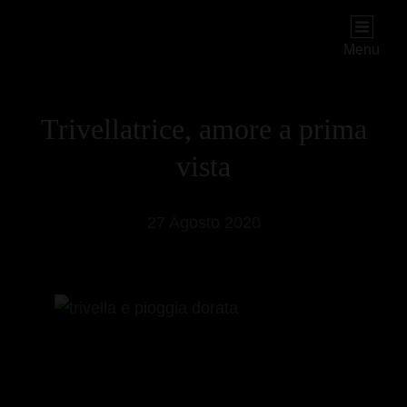
PIOGGIADORATA
Il Diario Segreto Di Una Signora Matura
Menu
Trivellatrice, amore a prima
vista
27 Agosto 2020