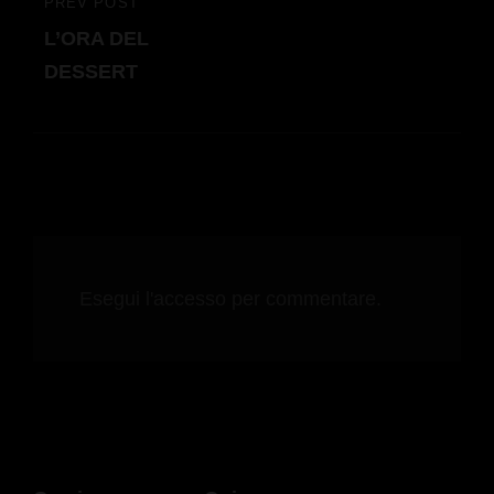
PREV POST
PREVIOUS
L’ORA DEL
POST
DESSERT
Esegui l'accesso per commentare.