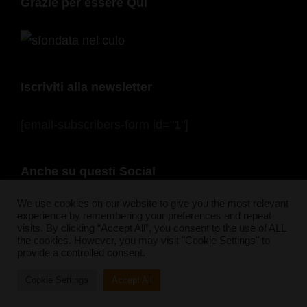
Grazie per essere Qui
Iscriviti alla newsletter
[email-subscribers-form id="1"]
Anche su questi Social
F
In
Pi
Bl
S
T
Y
F
We use cookies on our website to give you the most relevant
experience by remembering your preferences and repeat
a
st
nt
u
n
wi
o
e
visits. By clicking “Accept All”, you consent to the use of ALL
the cookies. However, you may visit "Cookie Settings" to
c
a
er
e
a
tt
u
e
provide a controlled consent.
e
gr
e
sk
p
er
T
d
Cookie Settings
Accept All
Copyright © 2026
Pioggiadorata
|
PhotoFocus By
Catch Themes
b
a
st
y
c
u