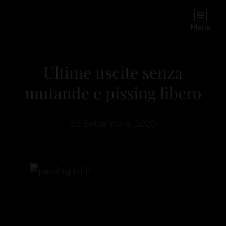
PIOGGIADORATA
Il Diario Segreto Di Una Signora Matura
Menu
Ultime uscite senza
mutande e pissing libero
29 Settembre 2020