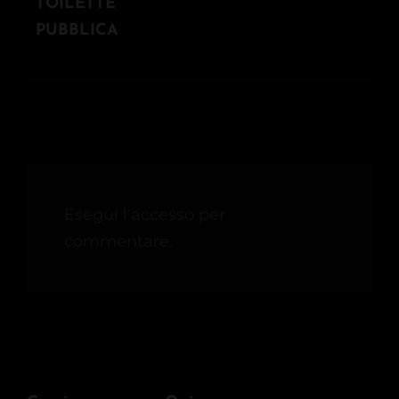
POST
TOILETTE
PUBBLICA
Esegui l'accesso per
commentare.