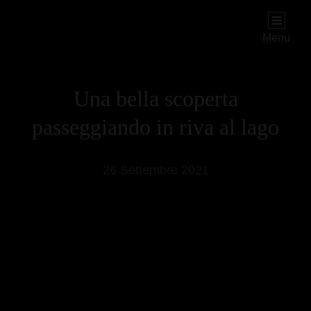
PIOGGIADORATA
Il Diario Segreto Di Una Signora Matura
Menu
Una bella scoperta
passeggiando in riva al lago
26 Settembre 2021