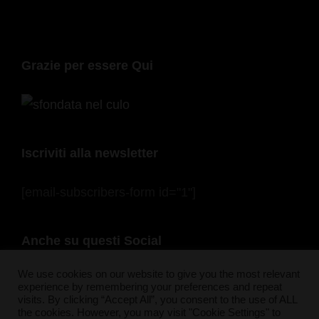
Grazie per essere Qui
Iscriviti alla newsletter
[email-subscribers-form id="1"]
Anche su questi Social
F
In
Pi
Bl
S
T
Y
F
We use cookies on our website to give you the most relevant
experience by remembering your preferences and repeat
a
st
nt
u
n
wi
o
e
visits. By clicking “Accept All”, you consent to the use of ALL
the cookies. However, you may visit "Cookie Settings" to