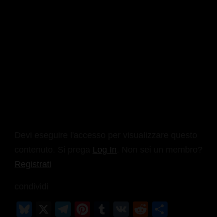
Devi eseguire l'accesso per visualizzare questo
contenuto. Si prega
Log In
. Non sei un membro?
Registrati
condividi
Bl
X
T
Pi
T
V
R
C