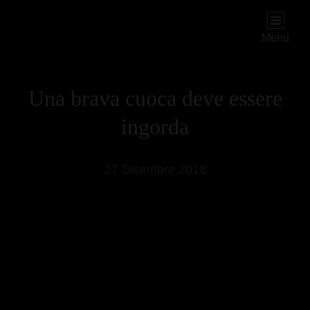
PIOGGIADORATA
Il Diario Segreto Di Una Signora Matura
Menu
Una brava cuoca deve essere
ingorda
27 Dicembre 2018