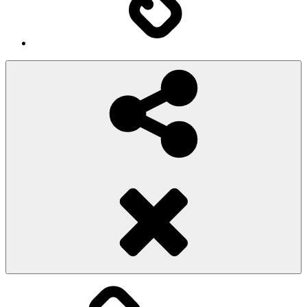
Social
Share
Pioggiadorata
Sexy