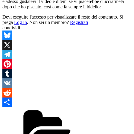
e adesso gustatevi il video e ditemi se vi piacerebbe ciucciarmela
dopo che ho pisciato, così come fa sempre il bidello:
Devi eseguire l'accesso per visualizzare il resto del contenuto. Si
prega
Log In
. Non sei un membro?
Registrati
condividi
Bluesky
X
Telegram
Pinterest
Tumblr
VK
Reddit
Categories
Condividi