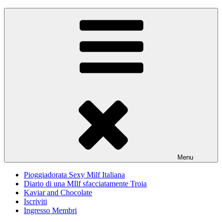
Skip
Pioggiadorata
Il Diario segreto di una Signora matura
to
content
Menu
Pioggiadorata Sexy Milf Italiana
Diario di una MIlf sfacciatamente Troia
Kaviar and Chocolate
Iscriviti
Ingresso Membri