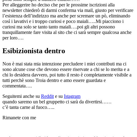
Per alleggerire ho deciso che per le prossime iscrizioni alla
newsletter chiederò di darmi conferma via mail, giusto per verificare
l’esistenza dell’indirizzo ma anche per scremare un pò, eliminando
così i lavativi e i troppo curiosi e poco maiali…..Mi piacciono i
curiosi ma solo se tanto tanto maiali….poi gli altri possono
tranquillamente fare visita al sito che ci sarà sempre qualcosa anche
per loro….
Esibizionista dentro
Non è mai stata mia intenzione precludere i miei contributi ma ci
sono alcune cose che devono essere riservate a chi se lo merita e a
chi lo desidera davvero, poi tutto il resto è completamente visibile a
tutti perchè sono Troia dentro e amo essere guardata e
commentata….
Seguitemi anche su
Reddit
e su
Istagram
quando saremo un bel gruppetto ci sarà da divertirsi……
c’è tanta carne al fuoco…..
Rimanete con me