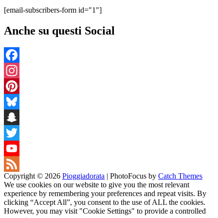
[email-subscribers-form id="1"]
Anche su questi Social
Facebook
Instagram
Pinterest
Bluesky
Snapchat
Twitter
YouTube
Copyright © 2026
Pioggiadorata
|
PhotoFocus by
Catch Themes
Channel
Feed
We use cookies on our website to give you the most relevant
experience by remembering your preferences and repeat visits. By
clicking “Accept All”, you consent to the use of ALL the cookies.
However, you may visit "Cookie Settings" to provide a controlled