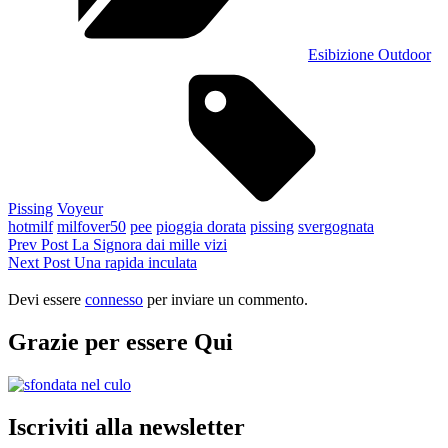
Esibizione Outdoor
Tags,
Pissing
Voyeur
hotmilf
milfover50
pee
pioggia dorata
pissing
svergognata
Navigazione
Previous
Prev Post
La Signora dai mille vizi
Post
Next
Next Post
Una rapida inculata
articoli
Post
Devi essere
connesso
per inviare un commento.
Grazie per essere Qui
Iscriviti alla newsletter