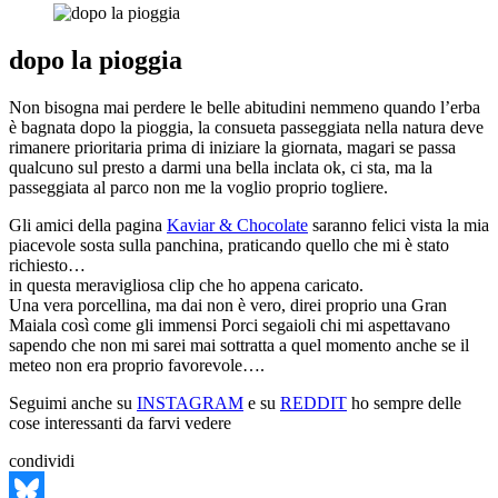
dopo la pioggia
Non bisogna mai perdere le belle abitudini nemmeno quando l’erba
è bagnata dopo la pioggia, la consueta passeggiata nella natura deve
rimanere prioritaria prima di iniziare la giornata, magari se passa
qualcuno sul presto a darmi una bella inclata ok, ci sta, ma la
passeggiata al parco non me la voglio proprio togliere.
Gli amici della pagina
Kaviar & Chocolate
saranno felici vista la mia
piacevole sosta sulla panchina, praticando quello che mi è stato
richiesto…
in questa meravigliosa clip che ho appena caricato.
Una vera porcellina, ma dai non è vero, direi proprio una Gran
Maiala così come gli immensi Porci segaioli chi mi aspettavano
sapendo che non mi sarei mai sottratta a quel momento anche se il
meteo non era proprio favorevole….
Seguimi anche su
INSTAGRAM
e su
REDDIT
ho sempre delle
cose interessanti da farvi vedere
condividi