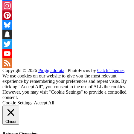
Facebook
Instagram
Pinterest
Bluesky
Snapchat
Twitter
YouTube
Copyright © 2026
Pioggiadorata
|
PhotoFocus by
Catch Themes
Channel
Feed
We use cookies on our website to give you the most relevant
experience by remembering your preferences and repeat visits. By
clicking “Accept All”, you consent to the use of ALL the cookies.
However, you may visit "Cookie Settings" to provide a controlled
consent.
Cookie Settings
Accept All
Chiudi
Privacy Overview