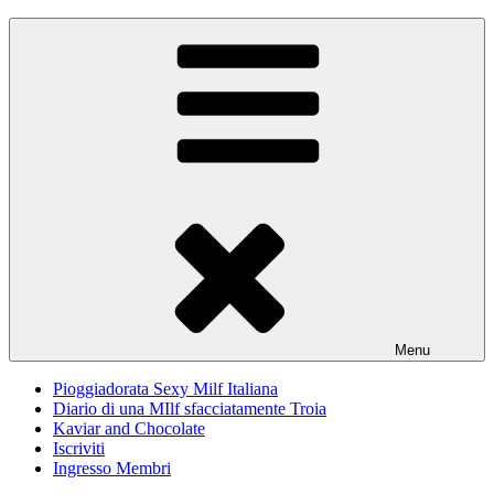
Skip
Pioggiadorata
Il Diario segreto di una Signora matura
to
content
Menu
Pioggiadorata Sexy Milf Italiana
Diario di una MIlf sfacciatamente Troia
Kaviar and Chocolate
Iscriviti
Ingresso Membri