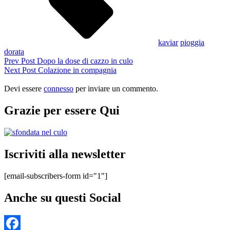
kaviar
pioggia
dorata
Navigazione
Previous
Prev Post
Dopo la dose di cazzo in culo
Post
Next
Next Post
Colazione in compagnia
articoli
Post
Devi essere
connesso
per inviare un commento.
Grazie per essere Qui
Iscriviti alla newsletter
[email-subscribers-form id="1"]
Anche su questi Social