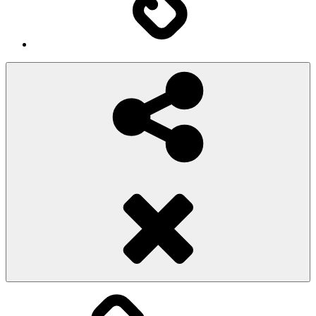
Social
Share
Pioggiadorata
Sexy