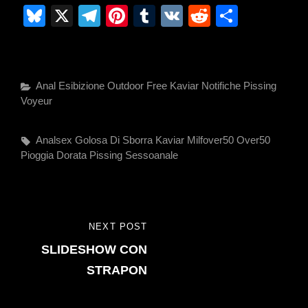
Bl
X
T
Pi
T
V
R
C
u
el
nt
u
K
e
o
e
e
er
m
d
n
sk
gr
e
bl
di
di
Categories
Anal
Esibizione Outdoor
Free
Kaviar
Notifiche
Pissing
y
a
st
r
t
vi
Voyeur
m
di
Tags,
Analsex
Golosa Di Sborra
Kaviar
Milfover50
Over50
Pioggia Dorata
Pissing
Sessoanale
Navigazione
NEXT POST
NEXT
articoli
SLIDESHOW CON
POST
STRAPON