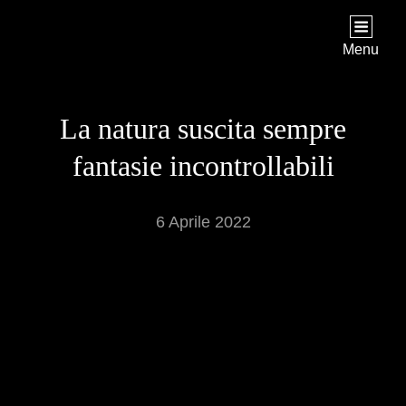
PIOGGIADORATA
Il Diario Segreto Di Una Signora Matura
Menu
La natura suscita sempre
fantasie incontrollabili
6 Aprile 2022