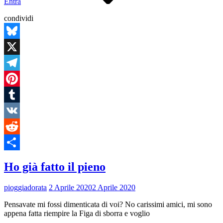
Entra
condividi
Bluesky
X
Telegram
Pinterest
Tumblr
VK
Reddit
Condividi
Ho già fatto il pieno
pioggiadorata
2 Aprile 2020
2 Aprile 2020
Pensavate mi fossi dimenticata di voi? No carissimi amici, mi sono
appena fatta riempire la Figa di sborra e voglio