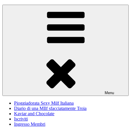
Skip
Pioggiadorata
Il Diario segreto di una Signora matura
to
content
Menu
Pioggiadorata Sexy Milf Italiana
Diario di una MIlf sfacciatamente Troia
Kaviar and Chocolate
Iscriviti
Ingresso Membri