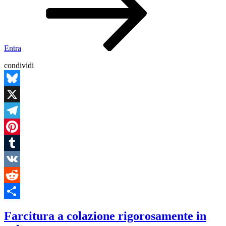
pecora
Entra
condividi
Bluesky
X
Telegram
Pinterest
Tumblr
VK
Reddit
Condividi
Farcitura a colazione rigorosamente in