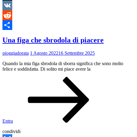
Tumblr
VK
Reddit
Condividi
Una figa che sbrodola di piacere
pioggiadorata
1 Agosto 2022
16 Settembre 2025
Quando la mia figa sbrodola di sborra significa che sono molto
felice e soddisfatta. Di solito mi piace avere la
Una
figa
che
sbrodola
di
piacere
Entra
condividi