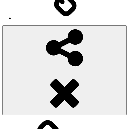
Social
Share
Pioggiadorata
Sexy