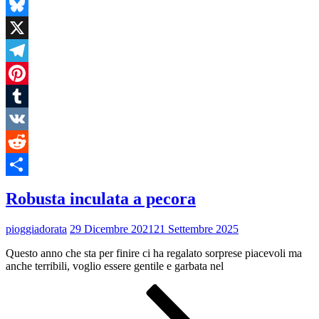
Bluesky
X
Telegram
Pinterest
Tumblr
VK
Reddit
Condividi
Robusta inculata a pecora
pioggiadorata
29 Dicembre 2021
21 Settembre 2025
Questo anno che sta per finire ci ha regalato sorprese piacevoli ma
anche terribili, voglio essere gentile e garbata nel
Robusta
inculata
a