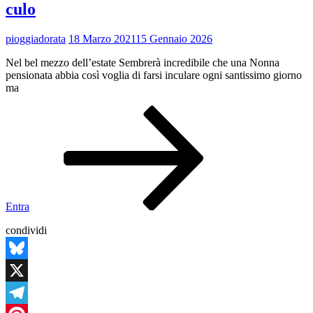
culo
pioggiadorata
18 Marzo 2021
15 Gennaio 2026
Nel bel mezzo dell’estate Sembrerà incredibile che una Nonna
pensionata abbia così voglia di farsi inculare ogni santissimo giorno
ma
Giornata
felice
con
un
gran
bel
pieno
nel
Entra
culo
condividi
Bluesky
X