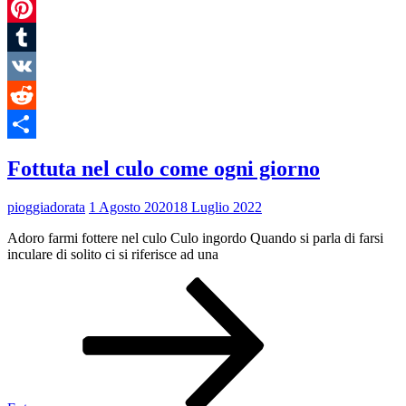
Telegram
Pinterest
Tumblr
VK
Reddit
Condividi
Fottuta nel culo come ogni giorno
pioggiadorata
1 Agosto 2020
18 Luglio 2022
Adoro farmi fottere nel culo Culo ingordo Quando si parla di farsi
inculare di solito ci si riferisce ad una
Fottuta
nel
culo
come
ogni
giorno