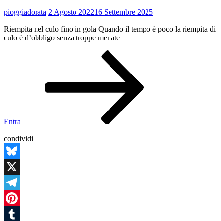
pioggiadorata
2 Agosto 2022
16 Settembre 2025
Riempita nel culo fino in gola Quando il tempo è poco la riempita di
culo è d’obbligo senza troppe menate
Voglio
essere
riempita
nel
culo
Entra
condividi
Bluesky
X
Telegram
Pinterest